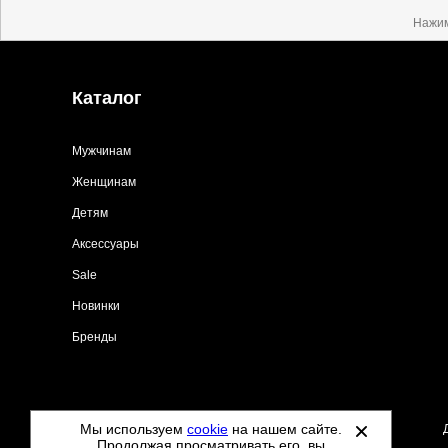
Нажим
Каталог
Мужчинам
Женщинам
Детям
Аксессуары
Sale
Новинки
Бренды
Мы используем
cookie
на нашем сайте.
©
2021-2026 - Tdoo.ru - все права защищены.
Продолжая просматривать его, вы