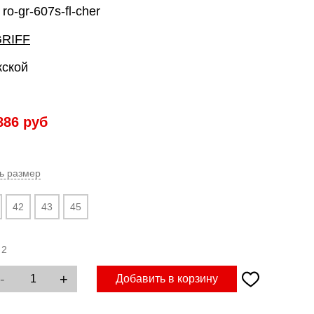
ro-gr-607s-fl-cher
RIFF
жской
886
руб
ь размер
42
43
45
:
2
-
+
Добавить в корзину