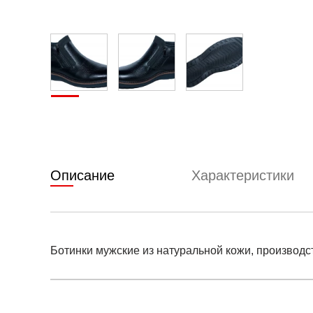
Описание
Характеристики
Ботинки мужские из натуральной кожи, производс
Условия оплаты
Артикул:
ro-gr-607s-fl-cher
0
Оставить 
Наименование:
Ботинки мужские (100% Кожа)