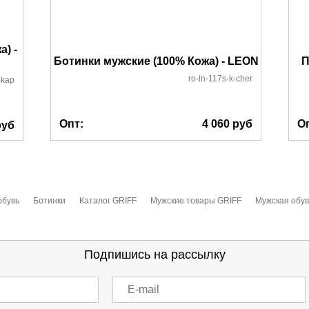
) -
Ботинки мужские (100% Кожа) - LEON
П
ro-ln-117s-k-cher
-kap
Опт:
4 060
руб
О
уб
обувь
Ботинки
Каталог GRIFF
Мужские товары GRIFF
Мужская обув
Подпишись на рассылку
E-mail