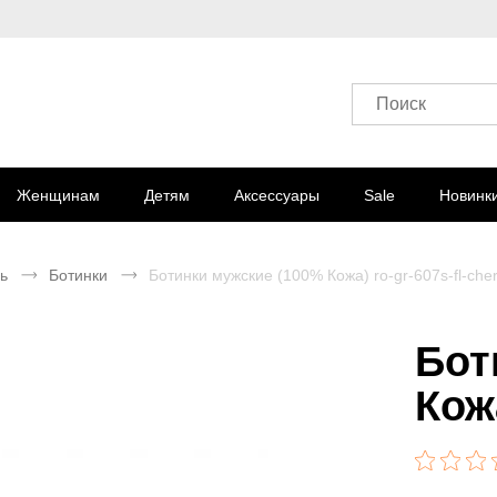
Поиск
Женщинам
Детям
Аксессуары
Sale
Новинк
ь
Ботинки
Ботинки мужские (100% Кожа) ro-gr-607s-fl-che
Бот
Кож