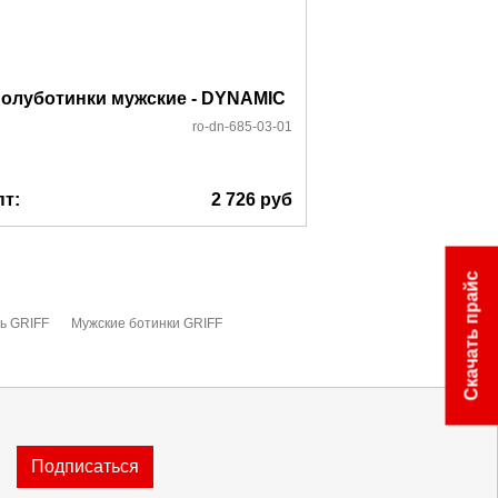
Полуботинки му
олуботинки мужские - DYNAMIC
S
ro-dn-685-03-01
пт:
2 726
руб
Опт:
Скачать прайс
ь GRIFF
Мужские ботинки GRIFF
Подписаться