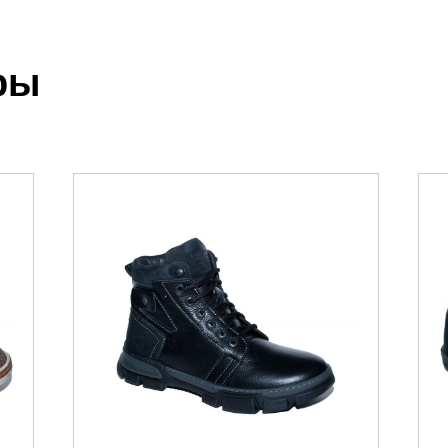
.
ры
 выставления счета менеджером.
чета, который высылает менеджер.
акже с Почтой Росии и СДЭК.
можно ознакомиться
здесь